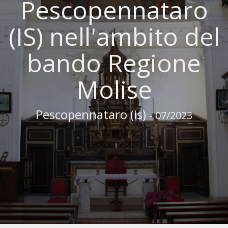
Pescopennataro
(IS) nell'ambito del
bando Regione
Molise
Pescopennataro (is)
- 07/2023