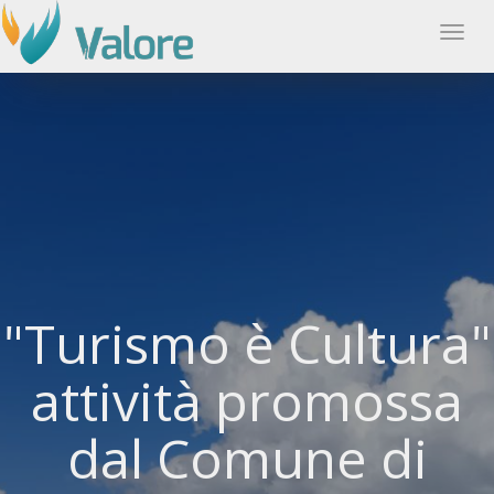
Tog
navi
"Turismo è Cultura"
attività promossa
dal Comune di