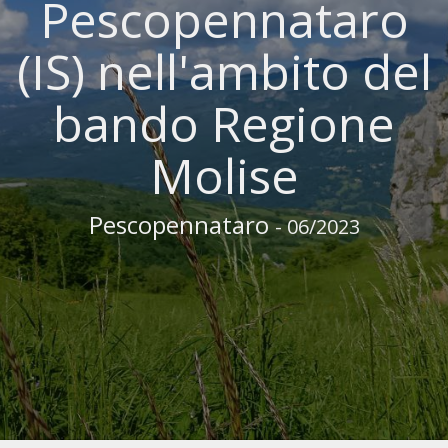
Pescopennataro
(IS) nell'ambito del
bando Regione
Molise
Pescopennataro
- 06/2023