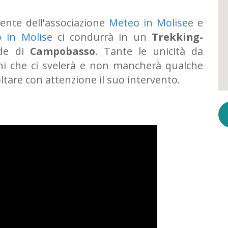
dente dell'associazione
Meteo in Molise
e e
 in Molise
ci condurrà in un
Trekking-
ade di
Campobasso
. Tante le unicità da
ni che ci svelerà e non mancherà qualche
ltare con attenzione il suo intervento.